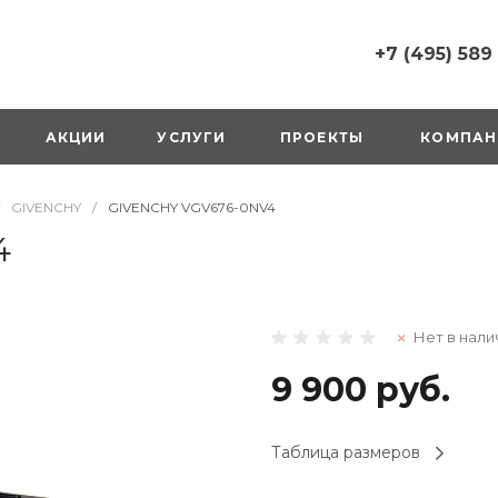
+7 (495) 589
+7 (495) 589 6215
г. Москва, Русаков
АКЦИИ
УСЛУГИ
ПРОЕКТЫ
КОМПАН
ул., д.1, вход с улиц
стороны ТТК
Пн-Вс: 10:00-20:00
GIVENCHY
/
GIVENCHY VGV676-0NV4
1 мая: выходной
2,3,4 мая: 10:00-19:
4
8 мая: выходной
9 мая: выходной
+7 (925) 014 6485
Нет в нали
г. Москва,
Вешняковская ул., д
оранжевая вывеск
9 900 руб.
напротив «Перекре
на 1 этаже
Пн-Вс: 10:00-20:30
Таблица размеров
1 мая: 10:00-19:00
9 мая: 10:00-19:00