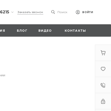
 6215
Заказать звонок
Поиск
ВОЙТИ
ская
ИЯ
БЛОГ
ВИДЕО
КОНТАКТЫ
ы со
00
чии
. 18,
а
стка»