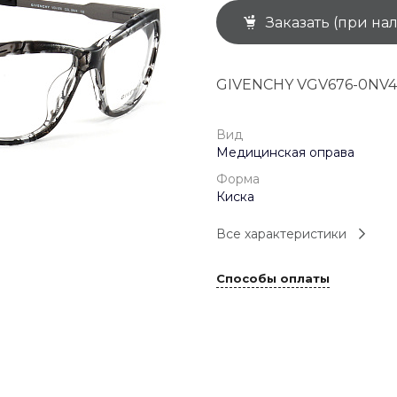
Заказать (при на
+7 (926) 092 4274
г. Королёв, пр-т
Космонавтов, д.15, 
"САТУРН", 1 этаж, пом
GIVENCHY VGV676-0NV4
(0-9)
Пн-Пт: 10:00-19:45
Сб: 10:00-19:30
Вс: 10:00-19:00
Вид
1 мая: 10:00-19:00
Медицинская оправа
9 мая: 10:00-19:00
Форма
Киска
Все характеристики
Способы оплаты