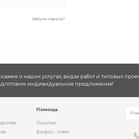
+7 (926) 092 4274
г. Королёв, пр-т
Забыли пароль?
Космонавтов, д.15, 
"САТУРН", 1 этаж, пом
(0-9)
Пн-Пт: 10:00-19:45
Сб: 10:00-19:30
Вс: 10:00-19:00
1 мая: 10:00-19:00
9 мая: 10:00-19:00
кажем о наших услугах, видах работ и типовых проек
подготовим индивидуальное предложение!
Помощь
Королёв
Покупки
ков
Вопрос - ответ