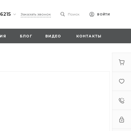
 6215
Заказать звонок
Поиск
ВОЙТИ
ская
ИЯ
БЛОГ
ВИДЕО
КОНТАКТЫ
ы со
00
. 18,
а
стка»