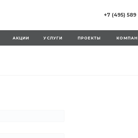
+7 (495) 589
+7 (495) 589 6215
г. Москва, Русаков
АКЦИИ
УСЛУГИ
ПРОЕКТЫ
КОМПАН
ул., д.1, вход с улиц
стороны ТТК
Пн-Вс: 10:00-20:00
1 мая: выходной
2,3,4 мая: 10:00-19:
8 мая: выходной
9 мая: выходной
+7 (925) 014 6485
г. Москва,
Вешняковская ул., д
оранжевая вывеск
напротив «Перекре
на 1 этаже
Пн-Вс: 10:00-20:30
1 мая: 10:00-19:00
9 мая: 10:00-19:00