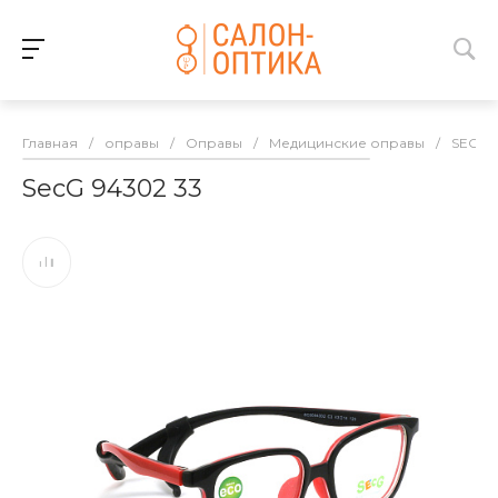
Главная
/
оправы
/
Оправы
/
Медицинские оправы
/
SECG
SecG 94302 33