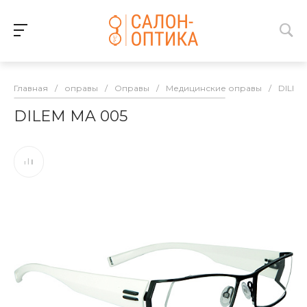
Главная
/
оправы
/
Оправы
/
Медицинские оправы
/
DILEM
DILEM MA 005