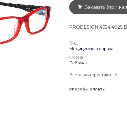
Заказать (при на
+7 (926) 092 4274
г. Королёв, пр-т
Космонавтов, д.15, 
"САТУРН", 1 этаж, пом
PRODESIGN 4654 4025 
(0-9)
Пн-Пт: 10:00-19:45
Сб: 10:00-19:30
Вс: 10:00-19:00
Вид
1 мая: 10:00-19:00
Медицинская оправа
9 мая: 10:00-19:00
Форма
Бабочка
Все характеристики
Способы оплаты