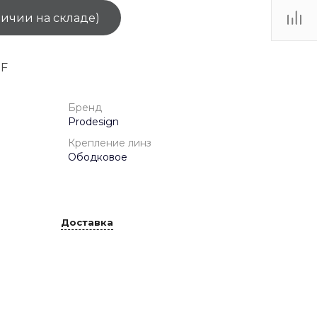
личии на складе)
ТЦ
. IV-
BF
Бренд
Prodesign
Крепление линз
Ободковое
Доставка