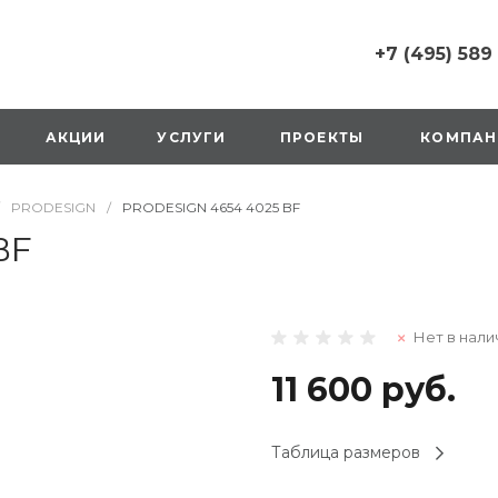
+7 (495) 589
+7 (495) 589 6215
г. Москва, Русаков
АКЦИИ
УСЛУГИ
ПРОЕКТЫ
КОМПАН
ул., д.1, вход с улиц
стороны ТТК
Пн-Вс: 10:00-20:00
PRODESIGN
/
PRODESIGN 4654 4025 BF
1 мая: выходной
2,3,4 мая: 10:00-19:
BF
8 мая: выходной
9 мая: выходной
+7 (925) 014 6485
Нет в нали
г. Москва,
Вешняковская ул., д
оранжевая вывеск
11 600 руб.
напротив «Перекре
на 1 этаже
Пн-Вс: 10:00-20:30
Таблица размеров
1 мая: 10:00-19:00
9 мая: 10:00-19:00