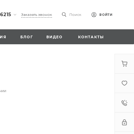
 6215
Заказать звонок
Поиск
ВОЙТИ
ская
ИЯ
БЛОГ
ВИДЕО
КОНТАКТЫ
ы со
00
чии
. 18,
а
стка»