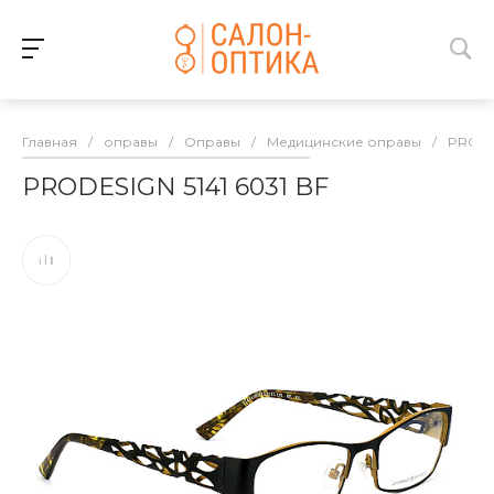
Главная
/
оправы
/
Оправы
/
Медицинские оправы
/
PROD
PRODESIGN 5141 6031 BF