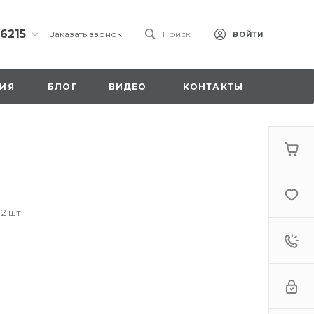
 6215
Заказать звонок
Поиск
ВОЙТИ
ская
ИЯ
БЛОГ
ВИДЕО
КОНТАКТЫ
ы со
00
 2 шт
. 18,
а
стка»