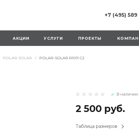
+7 (495) 589
+7 (495) 589 6215
г. Москва, Русаков
АКЦИИ
УСЛУГИ
ПРОЕКТЫ
КОМПАН
ул., д.1, вход с улиц
стороны ТТК
Пн-Вс: 10:00-20:00
POLAR-SOLAR
/
POLAR-SOLAR R1011 C2
1 мая: выходной
2,3,4 мая: 10:00-19:
8 мая: выходной
9 мая: выходной
+7 (925) 014 6485
В наличии:
г. Москва,
Вешняковская ул., д
оранжевая вывеск
2 500 руб.
напротив «Перекре
на 1 этаже
Пн-Вс: 10:00-20:30
Таблица размеров
1 мая: 10:00-19:00
9 мая: 10:00-19:00