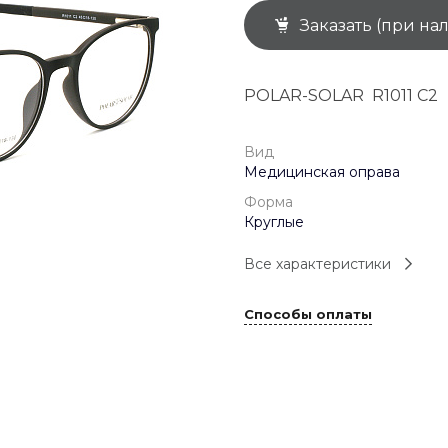
Заказать (при на
+7 (926) 092 4274
г. Королёв, пр-т
Космонавтов, д.15, 
"САТУРН", 1 этаж, пом
POLAR-SOLAR R1011 C2
(0-9)
Пн-Пт: 10:00-19:45
Сб: 10:00-19:30
Вс: 10:00-19:00
Вид
1 мая: 10:00-19:00
Медицинская оправа
9 мая: 10:00-19:00
Форма
Круглые
Все характеристики
Способы оплаты