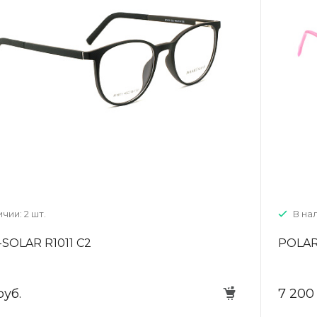
+7 (926) 092 4274
г. Королёв, пр-т
Космонавтов, д.15, 
"САТУРН", 1 этаж, пом
(0-9)
Пн-Пт: 10:00-19:45
Сб: 10:00-19:30
Вс: 10:00-19:00
1 мая: 10:00-19:00
9 мая: 10:00-19:00
чии: 2 шт.
В нал
SOLAR R1011 C2
POLAR
руб.
7 200