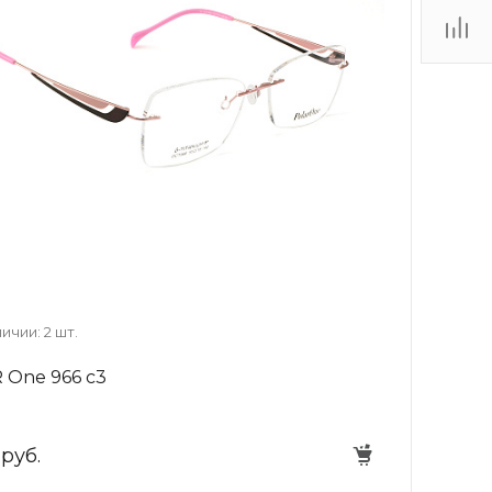
ТЦ
. IV-
ичии: 2 шт.
 One 966 c3
 руб.