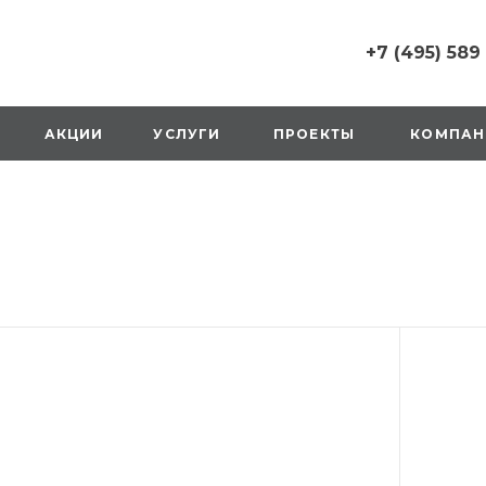
+7 (495) 589
+7 (495) 589 6215
г. Москва, Русаков
АКЦИИ
УСЛУГИ
ПРОЕКТЫ
КОМПАН
ул., д.1, вход с улиц
стороны ТТК
Пн-Вс: 10:00-20:00
1 мая: выходной
2,3,4 мая: 10:00-19:
8 мая: выходной
9 мая: выходной
+7 (925) 014 6485
г. Москва,
Вешняковская ул., д
оранжевая вывеск
напротив «Перекре
на 1 этаже
Пн-Вс: 10:00-20:30
1 мая: 10:00-19:00
9 мая: 10:00-19:00