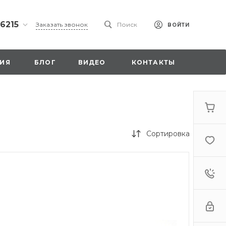
 6215
Заказать звонок
Поиск
ВОЙТИ
ская
ИЯ
БЛОГ
ВИДЕО
КОНТАКТЫ
ы со
00
Сортировка
. 18,
а
стка»