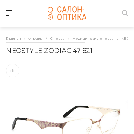
Главная
/
оправы
/
Оправы
/
Медицинские оправы
/
NEOST
NEOSTYLE ZODIAC 47 621