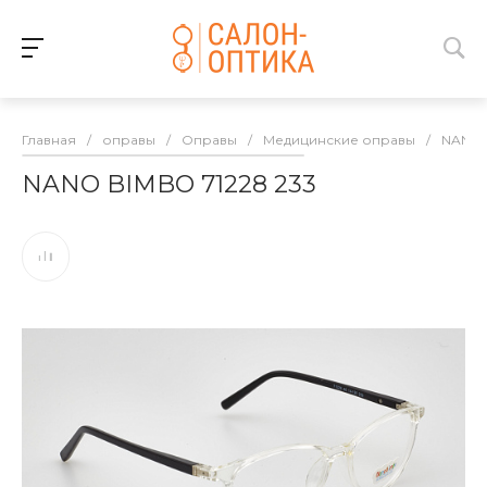
Главная
/
оправы
/
Оправы
/
Медицинские оправы
/
NANO 
NANO BIMBO 71228 233