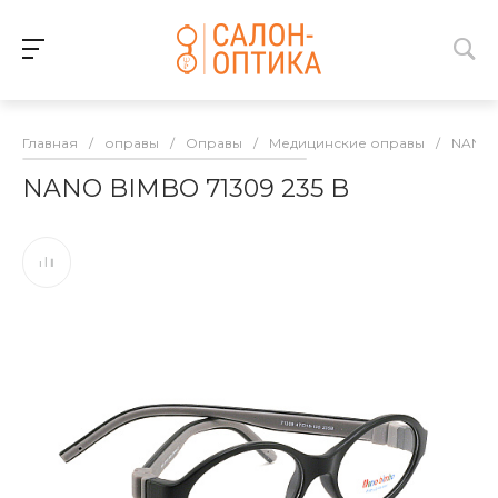
Главная
/
оправы
/
Оправы
/
Медицинские оправы
/
NANO 
NANO BIMBO 71309 235 B