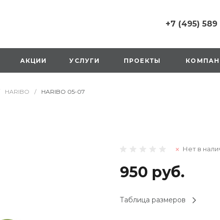
+7 (495) 589
+7 (495) 589 6215
г. Москва, Русаков
АКЦИИ
УСЛУГИ
ПРОЕКТЫ
КОМПАН
ул., д.1, вход с улиц
стороны ТТК
Пн-Вс: 10:00-20:00
HARIBO
/
HARIBO 05-07
1 мая: выходной
2,3,4 мая: 10:00-19:
8 мая: выходной
9 мая: выходной
+7 (925) 014 6485
Нет в нали
г. Москва,
Вешняковская ул., д
оранжевая вывеск
950 руб.
напротив «Перекре
на 1 этаже
Пн-Вс: 10:00-20:30
Таблица размеров
1 мая: 10:00-19:00
9 мая: 10:00-19:00