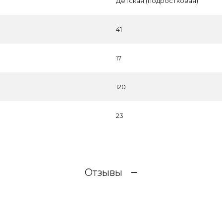
Детская (подростковая)
41
17
120
23
Отзывы