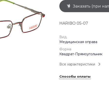
Заказать (при на
+7 (926) 092 4274
г. Королёв, пр-т
Космонавтов, д.15, 
"САТУРН", 1 этаж, пом
HARIBO 05-07
(0-9)
Пн-Пт: 10:00-19:45
Сб: 10:00-19:30
Вс: 10:00-19:00
Вид
1 мая: 10:00-19:00
Медицинская оправа
9 мая: 10:00-19:00
Форма
Квадрат-Прямоугольник
Все характеристики
Способы оплаты