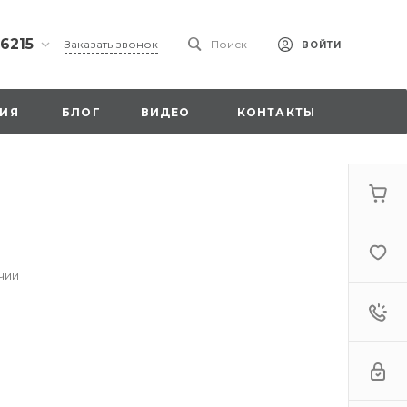
 6215
Заказать звонок
Поиск
ВОЙТИ
ская
ИЯ
БЛОГ
ВИДЕО
КОНТАКТЫ
ы со
00
чии
. 18,
а
стка»