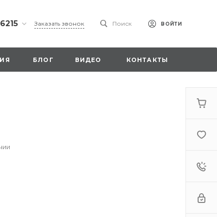
 6215
Заказать звонок
Поиск
ВОЙТИ
ская
ИЯ
БЛОГ
ВИДЕО
КОНТАКТЫ
ы со
00
чии
. 18,
а
стка»