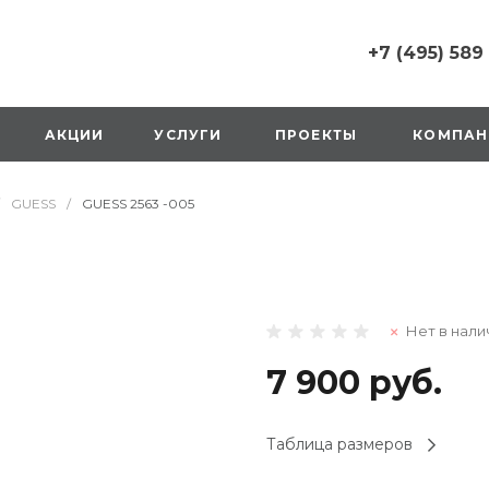
+7 (495) 589
+7 (495) 589 6215
г. Москва, Русаков
АКЦИИ
УСЛУГИ
ПРОЕКТЫ
КОМПАН
ул., д.1, вход с улиц
стороны ТТК
Пн-Вс: 10:00-20:00
GUESS
/
GUESS 2563 -005
1 мая: выходной
2,3,4 мая: 10:00-19:
8 мая: выходной
9 мая: выходной
+7 (925) 014 6485
Нет в нали
г. Москва,
Вешняковская ул., д
оранжевая вывеск
7 900 руб.
напротив «Перекре
на 1 этаже
Пн-Вс: 10:00-20:30
Таблица размеров
1 мая: 10:00-19:00
9 мая: 10:00-19:00