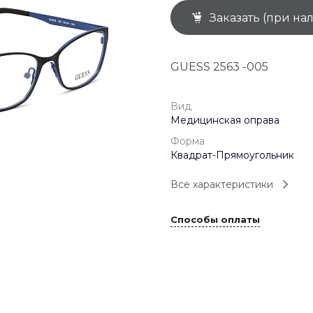
Заказать (при на
+7 (926) 092 4274
г. Королёв, пр-т
Космонавтов, д.15, 
"САТУРН", 1 этаж, пом
GUESS 2563 -005
(0-9)
Пн-Пт: 10:00-19:45
Сб: 10:00-19:30
Вс: 10:00-19:00
Вид
1 мая: 10:00-19:00
Медицинская оправа
9 мая: 10:00-19:00
Форма
Квадрат-Прямоугольник
Все характеристики
Способы оплаты