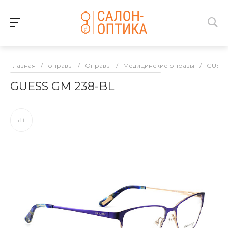
Главная
/
оправы
/
Оправы
/
Медицинские оправы
/
GUESS
GUESS GM 238-BL