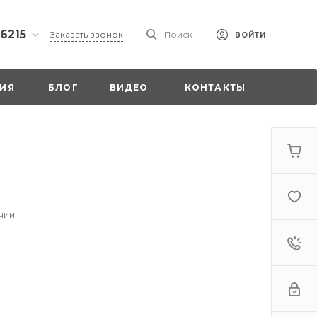
 6215
Заказать звонок
Поиск
ВОЙТИ
ская
ИЯ
БЛОГ
ВИДЕО
КОНТАКТЫ
ы со
00
чии
. 18,
а
стка»