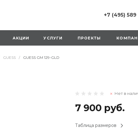
+7 (495) 589
+7 (495) 589 6215
г. Москва, Русаков
АКЦИИ
УСЛУГИ
ПРОЕКТЫ
КОМПАН
ул., д.1, вход с улиц
стороны ТТК
Пн-Вс: 10:00-20:00
GUESS
/
GUESS GM 129-GLD
1 мая: выходной
2,3,4 мая: 10:00-19:
8 мая: выходной
9 мая: выходной
+7 (925) 014 6485
Нет в нали
г. Москва,
Вешняковская ул., д
оранжевая вывеск
7 900 руб.
напротив «Перекре
на 1 этаже
Пн-Вс: 10:00-20:30
Таблица размеров
1 мая: 10:00-19:00
9 мая: 10:00-19:00