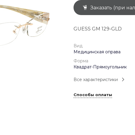
Заказать (при на
+7 (926) 092 4274
г. Королёв, пр-т
Космонавтов, д.15, 
"САТУРН", 1 этаж, пом
GUESS GM 129-GLD
(0-9)
Пн-Пт: 10:00-19:45
Сб: 10:00-19:30
Вс: 10:00-19:00
Вид
1 мая: 10:00-19:00
Медицинская оправа
9 мая: 10:00-19:00
Форма
Квадрат-Прямоугольник
Все характеристики
Способы оплаты