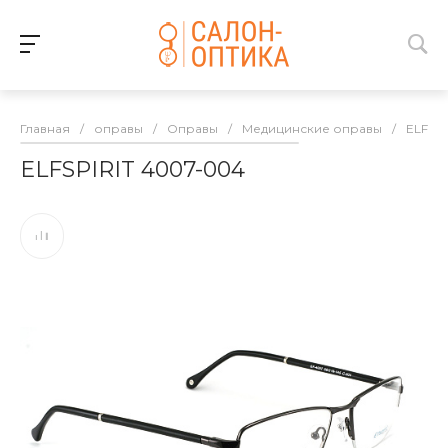
Главная
/
оправы
/
Оправы
/
Медицинские оправы
/
ELFSPI
ELFSPIRIT 4007-004