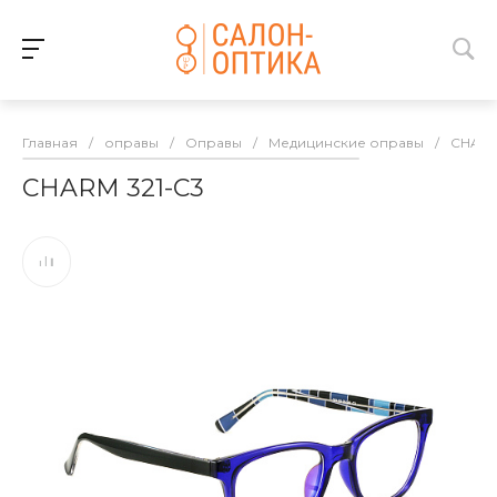
Главная
/
оправы
/
Оправы
/
Медицинские оправы
/
CHAR
CHARM 321-C3