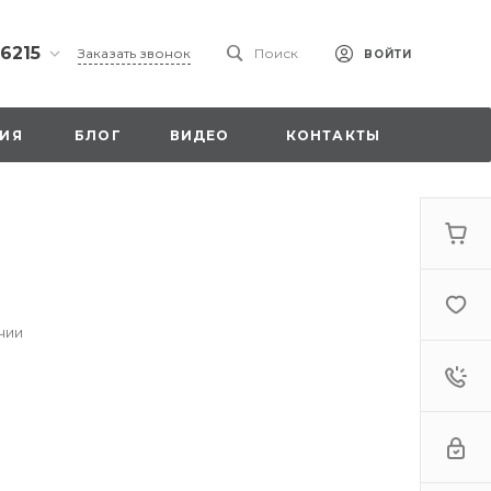
 6215
Заказать звонок
Поиск
ВОЙТИ
ская
ИЯ
БЛОГ
ВИДЕО
КОНТАКТЫ
ы со
00
чии
. 18,
а
стка»