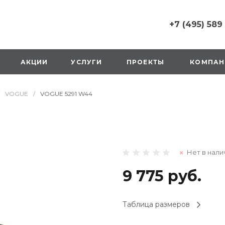
+7 (495) 589
+7 (495) 589 6215
г. Москва, Русаков
АКЦИИ
УСЛУГИ
ПРОЕКТЫ
КОМПАН
ул., д.1, вход с улиц
стороны ТТК
Пн-Вс: 10:00-20:00
VOGUE
/
VOGUE 5291 W44
1 мая: выходной
2,3,4 мая: 10:00-19:
8 мая: выходной
9 мая: выходной
+7 (925) 014 6485
Нет в нали
г. Москва,
Вешняковская ул., д
оранжевая вывеск
9 775 руб.
напротив «Перекре
на 1 этаже
Пн-Вс: 10:00-20:30
Таблица размеров
1 мая: 10:00-19:00
9 мая: 10:00-19:00