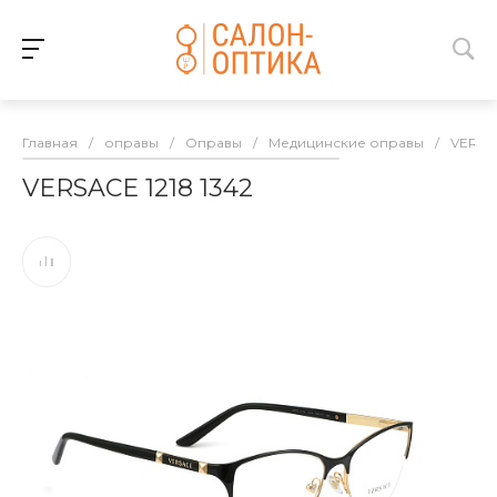
Главная
/
оправы
/
Оправы
/
Медицинские оправы
/
VERSA
VERSACE 1218 1342