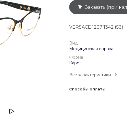
Заказать (при на
+7 (926) 092 4274
г. Королёв, пр-т
Космонавтов, д.15, 
"САТУРН", 1 этаж, пом
VERSACE 1237 1342 (53)
(0-9)
Пн-Пт: 10:00-19:45
Сб: 10:00-19:30
Вс: 10:00-19:00
Вид
1 мая: 10:00-19:00
Медицинская оправа
9 мая: 10:00-19:00
Форма
Каре
Все характеристики
Способы оплаты