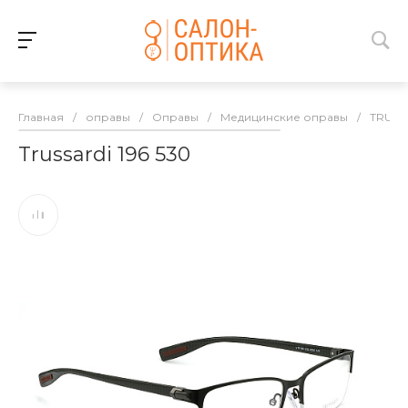
Главная
/
оправы
/
Оправы
/
Медицинские оправы
/
TRUSS
Trussardi 196 530