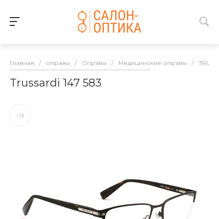
Главная
/
оправы
/
Оправы
/
Медицинские оправы
/
TRUSS
Trussardi 147 583