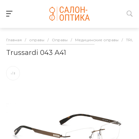
Главная
/
оправы
/
Оправы
/
Медицинские оправы
/
TRUSS
Trussardi 043 A41