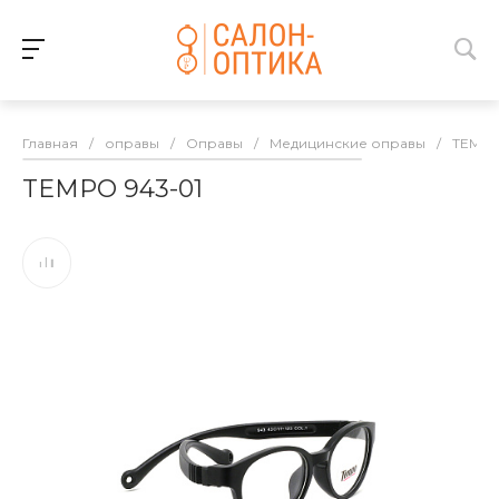
Главная
/
оправы
/
Оправы
/
Медицинские оправы
/
TEMP
TEMPO 943-01