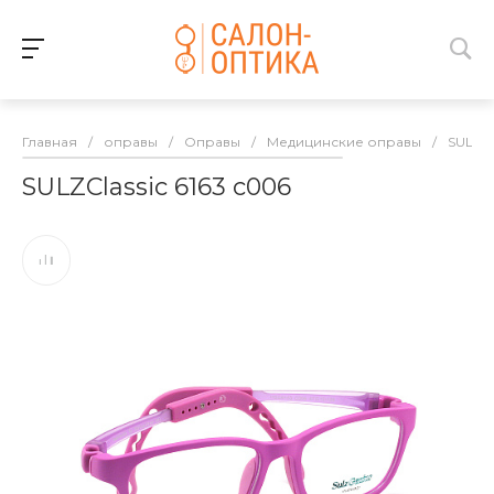
Главная
/
оправы
/
Оправы
/
Медицинские оправы
/
SULZ
SULZClassic 6163 c006