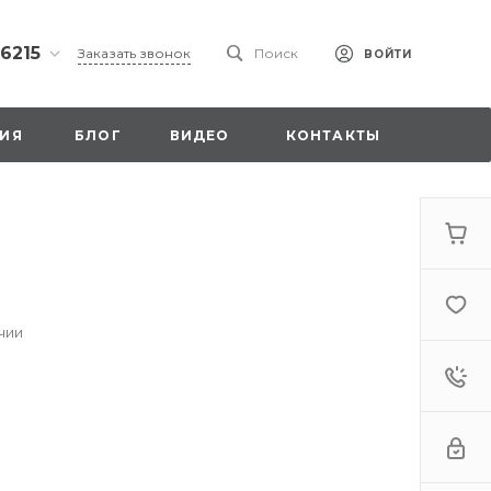
 6215
Заказать звонок
Поиск
ВОЙТИ
ская
ИЯ
БЛОГ
ВИДЕО
КОНТАКТЫ
ы со
00
чии
. 18,
а
стка»