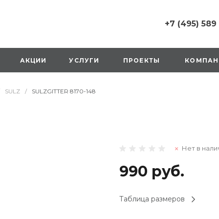
+7 (495) 589
+7 (495) 589 6215
г. Москва, Русаков
АКЦИИ
УСЛУГИ
ПРОЕКТЫ
КОМПАН
ул., д.1, вход с улиц
стороны ТТК
Пн-Вс: 10:00-20:00
SULZ
/
SULZGITTER 8170-148
1 мая: выходной
2,3,4 мая: 10:00-19:
8 мая: выходной
9 мая: выходной
+7 (925) 014 6485
Нет в нали
г. Москва,
Вешняковская ул., д
оранжевая вывеск
990 руб.
напротив «Перекре
на 1 этаже
Пн-Вс: 10:00-20:30
Таблица размеров
1 мая: 10:00-19:00
9 мая: 10:00-19:00