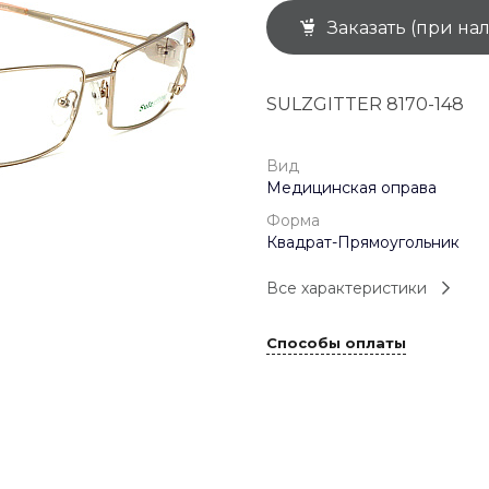
Заказать (при на
+7 (926) 092 4274
г. Королёв, пр-т
Космонавтов, д.15, 
"САТУРН", 1 этаж, пом
SULZGITTER 8170-148
(0-9)
Пн-Пт: 10:00-19:45
Сб: 10:00-19:30
Вс: 10:00-19:00
Вид
1 мая: 10:00-19:00
Медицинская оправа
9 мая: 10:00-19:00
Форма
Квадрат-Прямоугольник
Все характеристики
Способы оплаты