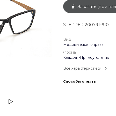
Заказать (при на
+7 (926) 092 4274
г. Королёв, пр-т
Космонавтов, д.15, 
"САТУРН", 1 этаж, пом
STEPPER 20079 F910
(0-9)
Пн-Пт: 10:00-19:45
Сб: 10:00-19:30
Вс: 10:00-19:00
Вид
1 мая: 10:00-19:00
Медицинская оправа
9 мая: 10:00-19:00
Форма
Квадрат-Прямоугольник
Все характеристики
Способы оплаты