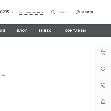
 6215
Заказать звонок
Поиск
ВОЙТИ
ская
ИЯ
БЛОГ
ВИДЕО
КОНТАКТЫ
ы со
00
 1 шт
. 18,
а
стка»