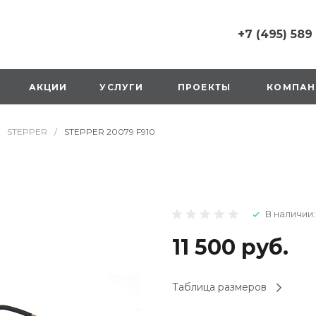
+7 (495) 589
+7 (495) 589 6215
г. Москва, Русаков
АКЦИИ
УСЛУГИ
ПРОЕКТЫ
КОМПАН
ул., д.1, вход с улиц
стороны ТТК
Пн-Вс: 10:00-20:00
STEPPER
/
STEPPER 20079 F910
1 мая: выходной
2,3,4 мая: 10:00-19:
8 мая: выходной
9 мая: выходной
+7 (925) 014 6485
В наличии:
г. Москва,
Вешняковская ул., д
оранжевая вывеск
11 500 руб.
напротив «Перекре
на 1 этаже
Пн-Вс: 10:00-20:30
Таблица размеров
1 мая: 10:00-19:00
9 мая: 10:00-19:00