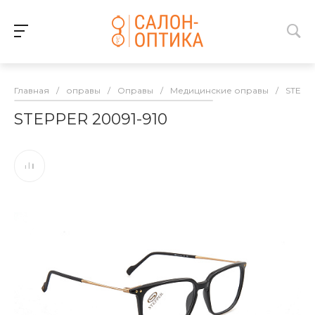
Главная
/
оправы
/
Оправы
/
Медицинские оправы
/
STEPP
STEPPER 20091-910