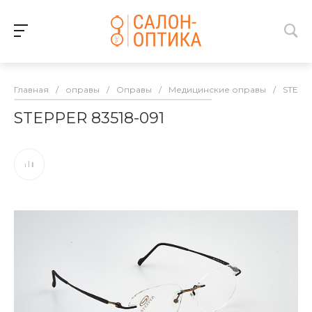
Главная
/
оправы
/
Оправы
/
Медицинские оправы
/
STEPP
STEPPER 83518-091