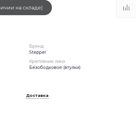
личии на складе)
ТЦ
. IV-
Бренд
Stepper
Крепление линз
Безободковое (втулки)
Доставка