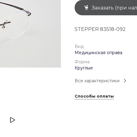
Заказать (при на
+7 (926) 092 4274
г. Королёв, пр-т
Космонавтов, д.15, 
"САТУРН", 1 этаж, пом
STEPPER 83518-092
(0-9)
Пн-Пт: 10:00-19:45
Сб: 10:00-19:30
Вс: 10:00-19:00
Вид
1 мая: 10:00-19:00
Медицинская оправа
9 мая: 10:00-19:00
Форма
Круглые
Все характеристики
Способы оплаты