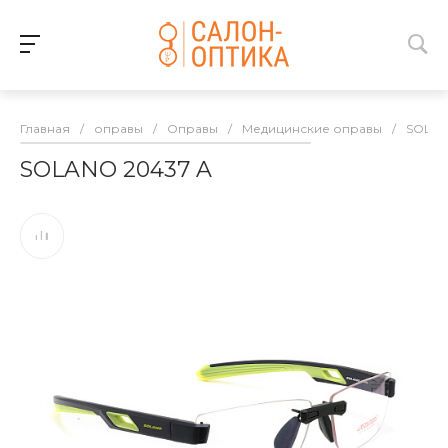
Главная
/
оправы
/
Оправы
/
Медицинские оправы
/
SOLA
SOLANO 20437 A