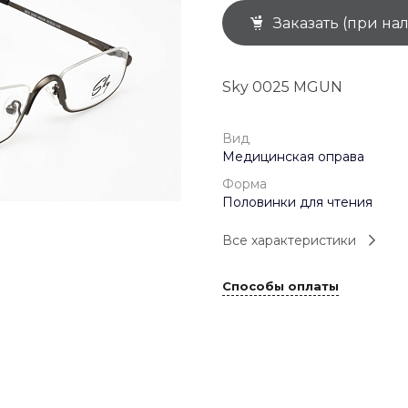
Заказать (при на
+7 (926) 092 4274
г. Королёв, пр-т
Космонавтов, д.15, 
"САТУРН", 1 этаж, пом
Sky 0025 MGUN
(0-9)
Пн-Пт: 10:00-19:45
Сб: 10:00-19:30
Вс: 10:00-19:00
Вид
1 мая: 10:00-19:00
Медицинская оправа
9 мая: 10:00-19:00
Форма
Половинки для чтения
Все характеристики
Способы оплаты