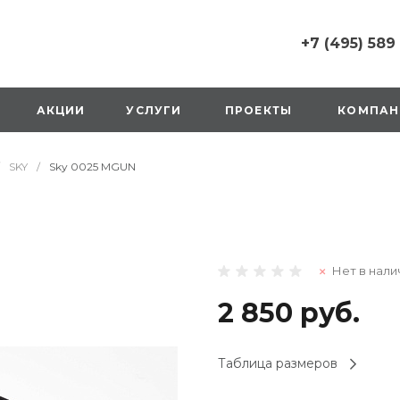
+7 (495) 589
+7 (495) 589 6215
г. Москва, Русаков
АКЦИИ
УСЛУГИ
ПРОЕКТЫ
КОМПАН
ул., д.1, вход с улиц
стороны ТТК
Пн-Вс: 10:00-20:00
SKY
/
Sky 0025 MGUN
1 мая: выходной
2,3,4 мая: 10:00-19:
8 мая: выходной
9 мая: выходной
+7 (925) 014 6485
Нет в нали
г. Москва,
Вешняковская ул., д
оранжевая вывеск
2 850 руб.
напротив «Перекре
на 1 этаже
Пн-Вс: 10:00-20:30
Таблица размеров
1 мая: 10:00-19:00
9 мая: 10:00-19:00