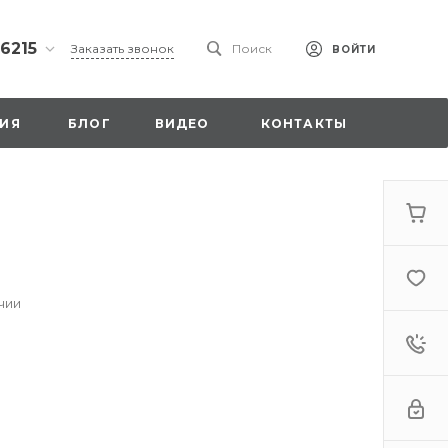
 6215
Заказать звонок
Поиск
ВОЙТИ
ская
ИЯ
БЛОГ
ВИДЕО
КОНТАКТЫ
ы со
00
чии
. 18,
а
стка»