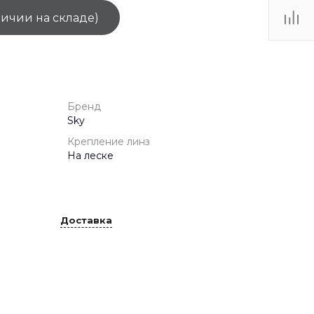
личии на складе)
ТЦ
. IV-
Бренд
Sky
Крепление линз
На леске
Доставка