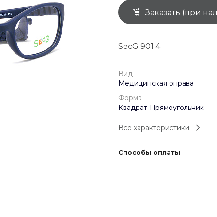
Заказать (при на
+7 (926) 092 4274
г. Королёв, пр-т
Космонавтов, д.15, 
"САТУРН", 1 этаж, пом
SecG 901 4
(0-9)
Пн-Пт: 10:00-19:45
Сб: 10:00-19:30
Вс: 10:00-19:00
Вид
1 мая: 10:00-19:00
Медицинская оправа
9 мая: 10:00-19:00
Форма
Квадрат-Прямоугольник
Все характеристики
Способы оплаты