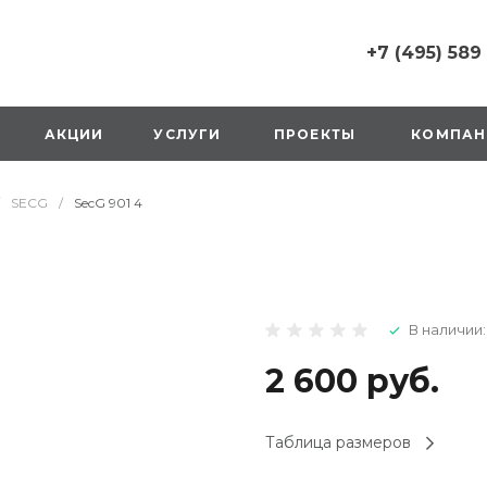
+7 (495) 589
+7 (495) 589 6215
г. Москва, Русаков
АКЦИИ
УСЛУГИ
ПРОЕКТЫ
КОМПАН
ул., д.1, вход с улиц
стороны ТТК
Пн-Вс: 10:00-20:00
SECG
/
SecG 901 4
1 мая: выходной
2,3,4 мая: 10:00-19:
8 мая: выходной
9 мая: выходной
+7 (925) 014 6485
В наличии:
г. Москва,
Вешняковская ул., д
оранжевая вывеск
2 600 руб.
напротив «Перекре
на 1 этаже
Пн-Вс: 10:00-20:30
Таблица размеров
1 мая: 10:00-19:00
9 мая: 10:00-19:00