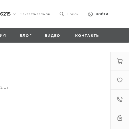
 6215
Заказать звонок
Поиск
ВОЙТИ
ская
ИЯ
БЛОГ
ВИДЕО
КОНТАКТЫ
ы со
00
 2 шт
. 18,
а
стка»