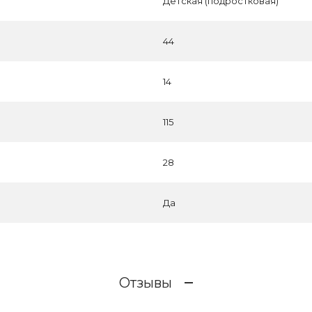
Детская (подростковая)
44
14
115
28
Да
Отзывы