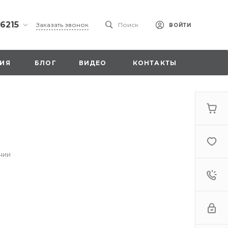
 6215
Заказать звонок
Поиск
ВОЙТИ
ская
ИЯ
БЛОГ
ВИДЕО
КОНТАКТЫ
ы со
00
чии
. 18,
а
стка»