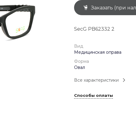
Заказать (при на
+7 (926) 092 4274
г. Королёв, пр-т
Космонавтов, д.15, 
"САТУРН", 1 этаж, пом
SecG PB62332 2
(0-9)
Пн-Пт: 10:00-19:45
Сб: 10:00-19:30
Вс: 10:00-19:00
Вид
1 мая: 10:00-19:00
Медицинская оправа
9 мая: 10:00-19:00
Форма
Овал
Все характеристики
Способы оплаты