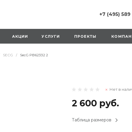
+7 (495) 589
+7 (495) 589 6215
г. Москва, Русаков
АКЦИИ
УСЛУГИ
ПРОЕКТЫ
КОМПАН
ул., д.1, вход с улиц
стороны ТТК
Пн-Вс: 10:00-20:00
SECG
/
SecG PB62332 2
1 мая: выходной
2,3,4 мая: 10:00-19:
8 мая: выходной
9 мая: выходной
+7 (925) 014 6485
Нет в нали
г. Москва,
Вешняковская ул., д
оранжевая вывеск
2 600 руб.
напротив «Перекре
на 1 этаже
Пн-Вс: 10:00-20:30
Таблица размеров
1 мая: 10:00-19:00
9 мая: 10:00-19:00