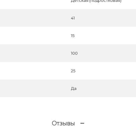
Детская (подростковая)
41
15
100
25
Да
Отзывы