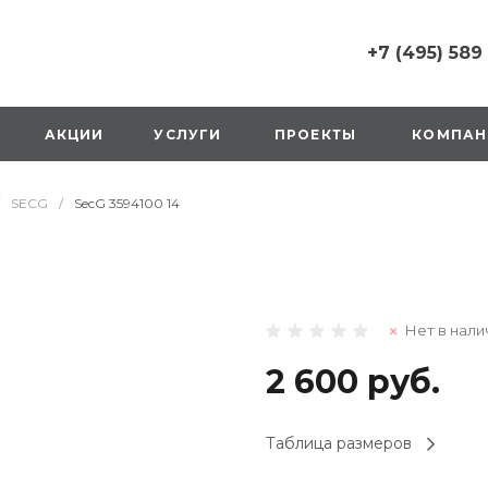
+7 (495) 589
+7 (495) 589 6215
г. Москва, Русаков
АКЦИИ
УСЛУГИ
ПРОЕКТЫ
КОМПАН
ул., д.1, вход с улиц
стороны ТТК
Пн-Вс: 10:00-20:00
SECG
/
SecG 3594100 14
1 мая: выходной
2,3,4 мая: 10:00-19:
8 мая: выходной
9 мая: выходной
+7 (925) 014 6485
Нет в нали
г. Москва,
Вешняковская ул., д
оранжевая вывеск
2 600 руб.
напротив «Перекре
на 1 этаже
Пн-Вс: 10:00-20:30
Таблица размеров
1 мая: 10:00-19:00
9 мая: 10:00-19:00