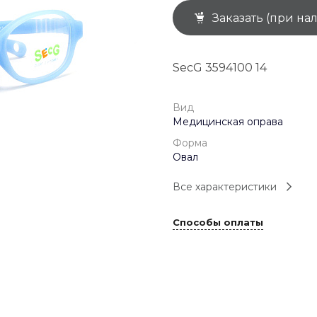
Заказать (при на
+7 (926) 092 4274
г. Королёв, пр-т
Космонавтов, д.15, 
"САТУРН", 1 этаж, пом
SecG 3594100 14
(0-9)
Пн-Пт: 10:00-19:45
Сб: 10:00-19:30
Вс: 10:00-19:00
Вид
1 мая: 10:00-19:00
Медицинская оправа
9 мая: 10:00-19:00
Форма
Овал
Все характеристики
Способы оплаты