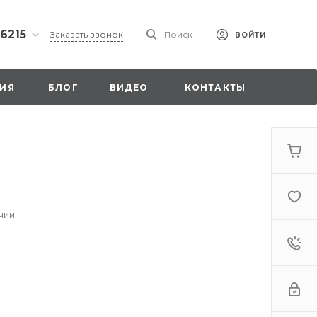
 6215
Заказать звонок
Поиск
ВОЙТИ
ская
ИЯ
БЛОГ
ВИДЕО
КОНТАКТЫ
ы со
00
чии
. 18,
а
стка»