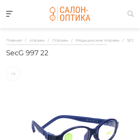
Главная
/
оправы
/
Оправы
/
Медицинские оправы
/
SECG
SecG 997 22