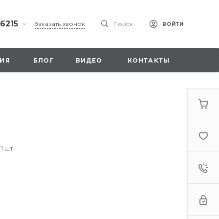
 6215
Заказать звонок
Поиск
ВОЙТИ
ская
ИЯ
БЛОГ
ВИДЕО
КОНТАКТЫ
ы со
00
 1 шт
. 18,
а
стка»