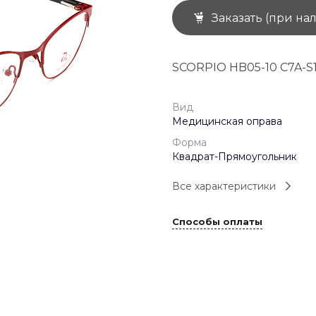
Заказать (при на
+7 (926) 092 4274
г. Королёв, пр-т
Космонавтов, д.15, 
"САТУРН", 1 этаж, пом
SCORPIO HB05-10 C7A-S
(0-9)
Пн-Пт: 10:00-19:45
Сб: 10:00-19:30
Вс: 10:00-19:00
Вид
1 мая: 10:00-19:00
Медицинская оправа
9 мая: 10:00-19:00
Форма
Квадрат-Прямоугольник
Все характеристики
Способы оплаты