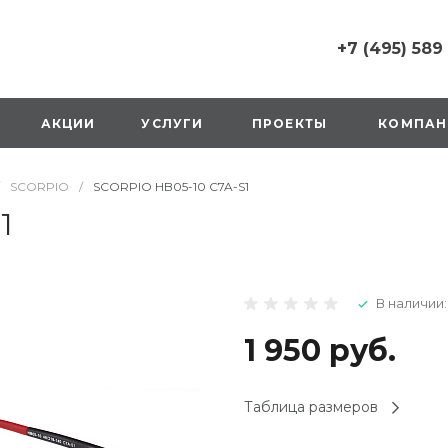
+7 (495) 589
+7 (495) 589 6215
г. Москва, Русаков
АКЦИИ
УСЛУГИ
ПРОЕКТЫ
КОМПАН
ул., д.1, вход с улиц
стороны ТТК
Пн-Вс: 10:00-20:00
SCORPIO
/
SCORPIO HB05-10 C7A-S1
1 мая: выходной
2,3,4 мая: 10:00-19:
1
8 мая: выходной
9 мая: выходной
+7 (925) 014 6485
В наличии:
г. Москва,
Вешняковская ул., д
оранжевая вывеск
1 950 руб.
напротив «Перекре
на 1 этаже
Пн-Вс: 10:00-20:30
Таблица размеров
1 мая: 10:00-19:00
9 мая: 10:00-19:00