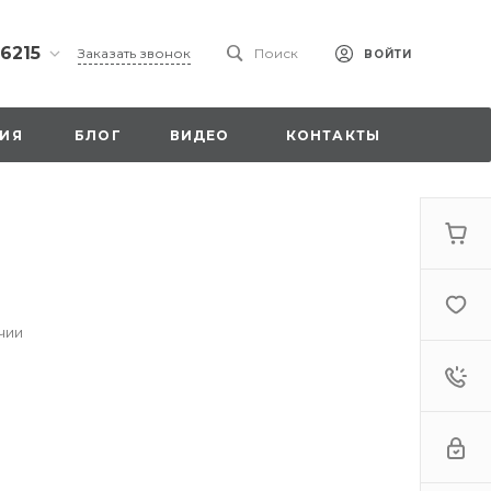
 6215
Заказать звонок
Поиск
ВОЙТИ
ская
ИЯ
БЛОГ
ВИДЕО
КОНТАКТЫ
ы со
00
чии
. 18,
а
стка»