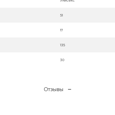
Унисекс
51
17
135
30
Отзывы