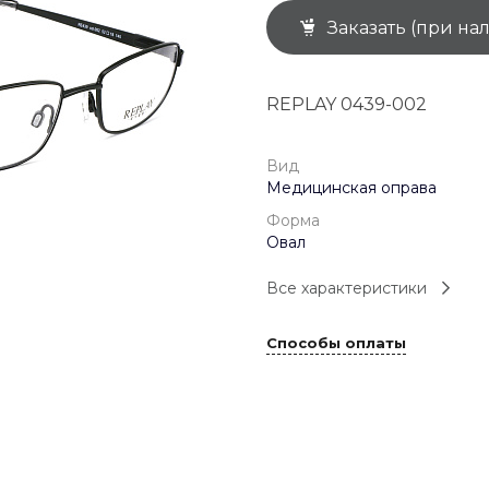
Заказать (при на
+7 (926) 092 4274
г. Королёв, пр-т
Космонавтов, д.15, 
"САТУРН", 1 этаж, пом
REPLAY 0439-002
(0-9)
Пн-Пт: 10:00-19:45
Сб: 10:00-19:30
Вс: 10:00-19:00
Вид
1 мая: 10:00-19:00
Медицинская оправа
9 мая: 10:00-19:00
Форма
Овал
Все характеристики
Способы оплаты