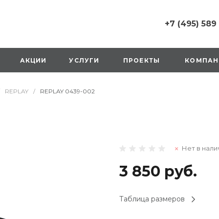
+7 (495) 589
+7 (495) 589 6215
г. Москва, Русаков
АКЦИИ
УСЛУГИ
ПРОЕКТЫ
КОМПАН
ул., д.1, вход с улиц
стороны ТТК
Пн-Вс: 10:00-20:00
REPLAY
/
REPLAY 0439-002
1 мая: выходной
2,3,4 мая: 10:00-19:
8 мая: выходной
9 мая: выходной
+7 (925) 014 6485
Нет в нали
г. Москва,
Вешняковская ул., д
оранжевая вывеск
3 850 руб.
напротив «Перекре
на 1 этаже
Пн-Вс: 10:00-20:30
Таблица размеров
1 мая: 10:00-19:00
9 мая: 10:00-19:00