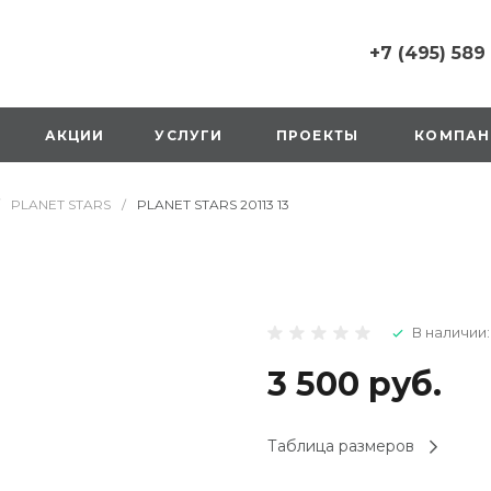
+7 (495) 589
+7 (495) 589 6215
г. Москва, Русаков
АКЦИИ
УСЛУГИ
ПРОЕКТЫ
КОМПАН
ул., д.1, вход с улиц
стороны ТТК
Пн-Вс: 10:00-20:00
PLANET STARS
/
PLANET STARS 20113 13
1 мая: выходной
2,3,4 мая: 10:00-19:
8 мая: выходной
9 мая: выходной
+7 (925) 014 6485
В наличии:
г. Москва,
Вешняковская ул., д
оранжевая вывеск
3 500 руб.
напротив «Перекре
на 1 этаже
Пн-Вс: 10:00-20:30
Таблица размеров
1 мая: 10:00-19:00
9 мая: 10:00-19:00