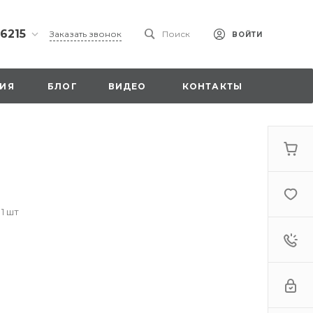
 6215
Заказать звонок
Поиск
ВОЙТИ
ская
ИЯ
БЛОГ
ВИДЕО
КОНТАКТЫ
ы со
00
 1 шт
. 18,
а
стка»