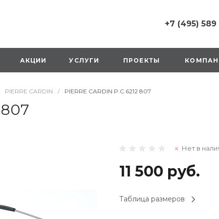
+7 (495) 589
+7 (495) 589 6215
г. Москва, Русаков
АКЦИИ
УСЛУГИ
ПРОЕКТЫ
КОМПАН
ул., д.1, вход с улиц
стороны ТТК
Пн-Вс: 10:00-20:00
PIERRE CARDIN
/
PIERRE CARDIN P.C.6212 807
1 мая: выходной
2,3,4 мая: 10:00-19:
 807
8 мая: выходной
9 мая: выходной
+7 (925) 014 6485
Нет в нали
г. Москва,
Вешняковская ул., д
оранжевая вывеск
11 500 руб.
напротив «Перекре
на 1 этаже
Пн-Вс: 10:00-20:30
Таблица размеров
1 мая: 10:00-19:00
9 мая: 10:00-19:00