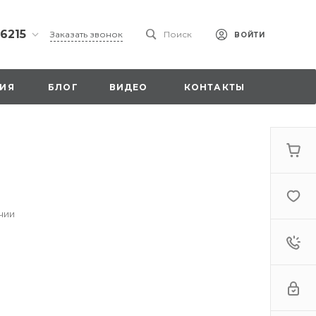
 6215
Заказать звонок
Поиск
ВОЙТИ
ская
ИЯ
БЛОГ
ВИДЕО
КОНТАКТЫ
ы со
00
чии
. 18,
а
стка»