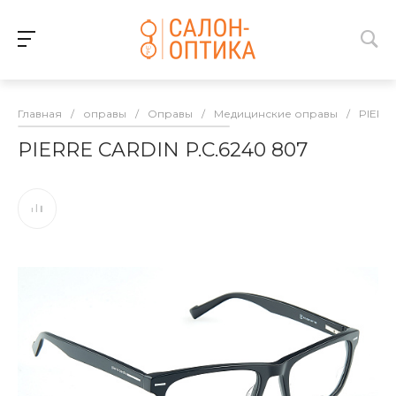
Главная
/
оправы
/
Оправы
/
Медицинские оправы
/
PIERR
PIERRE CARDIN P.C.6240 807