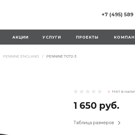
+7 (495) 589
+7 (495) 589 6215
г. Москва, Русаков
АКЦИИ
УСЛУГИ
ПРОЕКТЫ
КОМПАН
ул., д.1, вход с улиц
стороны ТТК
Пн-Вс: 10:00-20:00
PENNINE ENGLAND
/
PENNINE 7072-3
1 мая: выходной
2,3,4 мая: 10:00-19:
8 мая: выходной
9 мая: выходной
+7 (925) 014 6485
Нет в нали
г. Москва,
Вешняковская ул., д
оранжевая вывеск
1 650 руб.
напротив «Перекре
на 1 этаже
Пн-Вс: 10:00-20:30
Таблица размеров
1 мая: 10:00-19:00
9 мая: 10:00-19:00