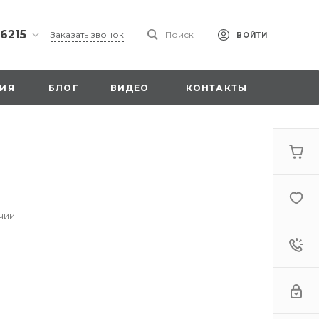
 6215
Заказать звонок
Поиск
ВОЙТИ
ская
ИЯ
БЛОГ
ВИДЕО
КОНТАКТЫ
ы со
00
чии
. 18,
а
стка»