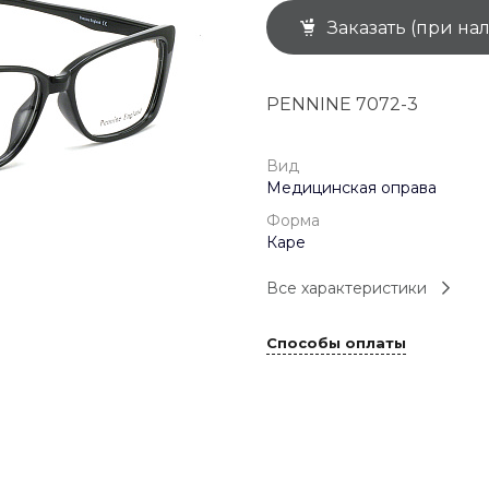
Заказать (при на
+7 (926) 092 4274
г. Королёв, пр-т
Космонавтов, д.15, 
"САТУРН", 1 этаж, пом
PENNINE 7072-3
(0-9)
Пн-Пт: 10:00-19:45
Сб: 10:00-19:30
Вс: 10:00-19:00
Вид
1 мая: 10:00-19:00
Медицинская оправа
9 мая: 10:00-19:00
Форма
Каре
Все характеристики
Способы оплаты