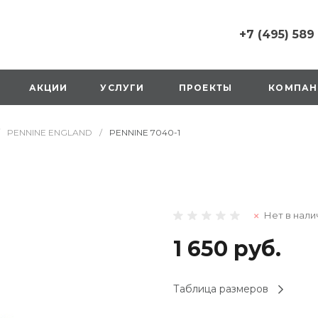
+7 (495) 589
+7 (495) 589 6215
г. Москва, Русаков
АКЦИИ
УСЛУГИ
ПРОЕКТЫ
КОМПАН
ул., д.1, вход с улиц
стороны ТТК
Пн-Вс: 10:00-20:00
PENNINE ENGLAND
/
PENNINE 7040-1
1 мая: выходной
2,3,4 мая: 10:00-19:
8 мая: выходной
9 мая: выходной
+7 (925) 014 6485
Нет в нали
г. Москва,
Вешняковская ул., д
оранжевая вывеск
1 650 руб.
напротив «Перекре
на 1 этаже
Пн-Вс: 10:00-20:30
Таблица размеров
1 мая: 10:00-19:00
9 мая: 10:00-19:00