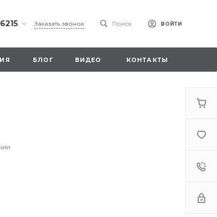
 6215
Заказать звонок
Поиск
ВОЙТИ
ская
ИЯ
БЛОГ
ВИДЕО
КОНТАКТЫ
ы со
00
чии
. 18,
а
стка»