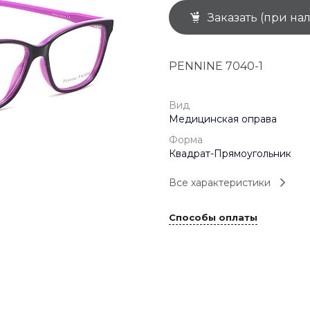
Заказать (при на
+7 (926) 092 4274
г. Королёв, пр-т
Космонавтов, д.15, 
"САТУРН", 1 этаж, пом
PENNINE 7040-1
(0-9)
Пн-Пт: 10:00-19:45
Сб: 10:00-19:30
Вс: 10:00-19:00
Вид
1 мая: 10:00-19:00
Медицинская оправа
9 мая: 10:00-19:00
Форма
Квадрат-Прямоугольник
Все характеристики
Способы оплаты