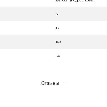
Детская (подростковая)
51
15
140
36
Отзывы