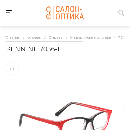
Главная
/
оправы
/
Оправы
/
Медицинские оправы
/
PENNI
PENNINE 7036-1