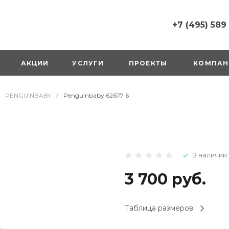
+7 (495) 589
+7 (495) 589 6215
г. Москва, Русаков
АКЦИИ
УСЛУГИ
ПРОЕКТЫ
КОМПАН
ул., д.1, вход с улиц
стороны ТТК
Пн-Вс: 10:00-20:00
PENGUINBABY
/
Penguinbaby 62677 6
1 мая: выходной
2,3,4 мая: 10:00-19:
8 мая: выходной
9 мая: выходной
+7 (925) 014 6485
В наличии:
г. Москва,
Вешняковская ул., д
оранжевая вывеск
3 700 руб.
напротив «Перекре
на 1 этаже
Пн-Вс: 10:00-20:30
Таблица размеров
1 мая: 10:00-19:00
9 мая: 10:00-19:00