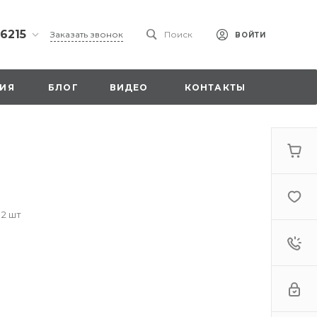
 6215
Заказать звонок
Поиск
ВОЙТИ
ская
ИЯ
БЛОГ
ВИДЕО
КОНТАКТЫ
ы со
00
 2 шт
. 18,
а
стка»