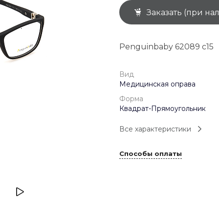
Заказать (при на
+7 (926) 092 4274
г. Королёв, пр-т
Космонавтов, д.15, 
"САТУРН", 1 этаж, пом
Penguinbaby 62089 с15
(0-9)
Пн-Пт: 10:00-19:45
Сб: 10:00-19:30
Вс: 10:00-19:00
Вид
1 мая: 10:00-19:00
Медицинская оправа
9 мая: 10:00-19:00
Форма
Квадрат-Прямоугольник
Все характеристики
Способы оплаты