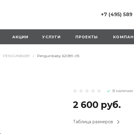
+7 (495) 589
+7 (495) 589 6215
г. Москва, Русаков
АКЦИИ
УСЛУГИ
ПРОЕКТЫ
КОМПАН
ул., д.1, вход с улиц
стороны ТТК
Пн-Вс: 10:00-20:00
PENGUINBABY
/
Penguinbaby 62089 с15
1 мая: выходной
2,3,4 мая: 10:00-19:
8 мая: выходной
9 мая: выходной
+7 (925) 014 6485
В наличии:
г. Москва,
Вешняковская ул., д
оранжевая вывеск
2 600 руб.
напротив «Перекре
на 1 этаже
Пн-Вс: 10:00-20:30
Таблица размеров
1 мая: 10:00-19:00
9 мая: 10:00-19:00