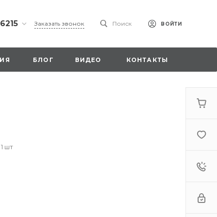
 6215
Заказать звонок
Поиск
ВОЙТИ
ская
ИЯ
БЛОГ
ВИДЕО
КОНТАКТЫ
ы со
00
 1 шт
. 18,
а
стка»