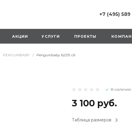
+7 (495) 589
+7 (495) 589 6215
г. Москва, Русаков
АКЦИИ
УСЛУГИ
ПРОЕКТЫ
КОМПАН
ул., д.1, вход с улиц
стороны ТТК
Пн-Вс: 10:00-20:00
PENGUINBABY
/
Penguinbaby 62251 с6
1 мая: выходной
2,3,4 мая: 10:00-19:
8 мая: выходной
9 мая: выходной
+7 (925) 014 6485
В наличии:
г. Москва,
Вешняковская ул., д
оранжевая вывеск
3 100 руб.
напротив «Перекре
на 1 этаже
Пн-Вс: 10:00-20:30
Таблица размеров
1 мая: 10:00-19:00
9 мая: 10:00-19:00