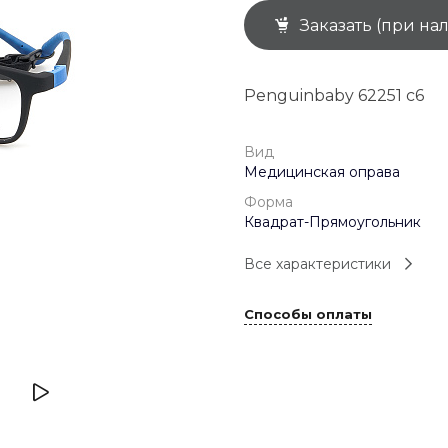
Заказать (при на
+7 (926) 092 4274
г. Королёв, пр-т
Космонавтов, д.15, 
"САТУРН", 1 этаж, пом
Penguinbaby 62251 с6
(0-9)
Пн-Пт: 10:00-19:45
Сб: 10:00-19:30
Вс: 10:00-19:00
Вид
1 мая: 10:00-19:00
Медицинская оправа
9 мая: 10:00-19:00
Форма
Квадрат-Прямоугольник
Все характеристики
Способы оплаты