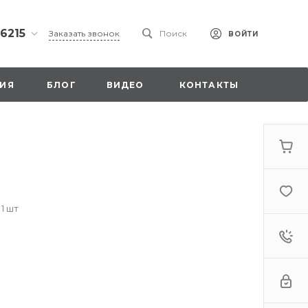
 6215
Заказать звонок
Поиск
ВОЙТИ
ская
ИЯ
БЛОГ
ВИДЕО
КОНТАКТЫ
ы со
00
 1 шт
. 18,
а
стка»