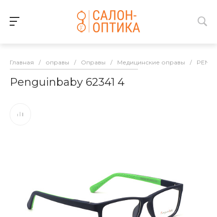
Главная
/
оправы
/
Оправы
/
Медицинские оправы
/
PENGU
Penguinbaby 62341 4