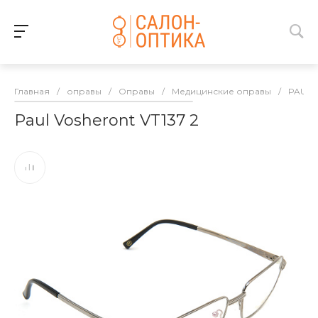
Главная
/
оправы
/
Оправы
/
Медицинские оправы
/
PAUL 
Paul Vosheront VT137 2