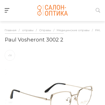
Главная
/
оправы
/
Оправы
/
Медицинские оправы
/
PAUL 
Paul Vosheront 3002 2